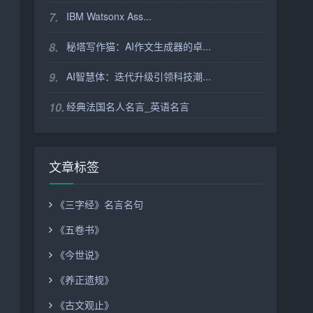
7.
IBM Watsonx Ass...
8.
秘塔写作猫：AI作文生成器的卓...
9.
AI智慧体：迭代升级引领科技潮...
10.
经典法国名人名言_英语名言
文章标签
《三字经》名言名句
《五卷书》
《今世说》
《养正遗规》
《古文观止》