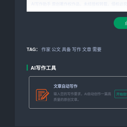
首先，要成为一名聪明且富有创造力的公文写作作
AI写作助手 原创著作权作品，未经授权转载，侵权必究！文章网址：h
构等基本写作技巧，同时也要了解公文的格式和规
达自己的思想和观点。
其次，聪明且富有创造力的公文写作作家需要
具备
己的观点，并使用合理的逻辑推理来支持自己的观
织文章结构，使文章更具说服力。
TAG：
作家
公文
具备
写作
文章
需要
此外，聪明且富有创造力的公文写作作家还需要具
域，如政治、经济、文化等，因此作家需要具备广
AI写作工具
理论知识与实际工作相结合，写出更具针对性和实
在写作过程中，聪明且富有创造力的公文写作作家
文章自动写作
的观点，使用独特的语言风格，使文章更具吸引力
输入您的写作要求，AI自动创作一篇高
开始创
质量的原创文章。
法和表达方式。
最后，聪明且富有创造力的公文写作作家还需要具
与领导、同事、客户等进行有效的沟通，了解他们