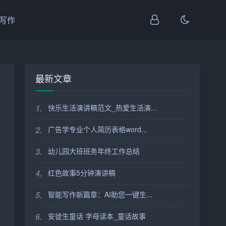
I写作
最新文章
1.
快乐生活演讲稿范文_热爱生活演...
2.
广告学专业个人简历表格word...
3.
幼儿园大班班务年终工作总结
4.
红色故事5分钟演讲稿
5.
智能写作新篇章：AI助您一键生...
6.
安徒生童话 字母读本_童话故事