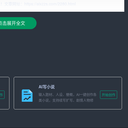
家，需要有扎实的写作基础。这包括掌握语法、词汇、句子结
ttps://aixzzs.com/2280.html
范。只有掌握了这些基础，才能在写作中游刃有余，更好地表
点击展开全文
良好的逻辑思维能力。在公文写作中，作者需要清晰地表达自
点。这就需要作家具备良好的逻辑思维能力，能够有条理地组
备丰富的知识和经验。公文的写作内容涉及到各种不同的领
泛的知识储备。同时，作家还需要具备实际工作经验，能够将
用性的公文。
还需要注重创新和独特性。在公文写作中，作者需要表达独特
AI写小说
和影响力。这就需要作家具备创新思维，不断尝试新的写作方
输入题材、人设、梗概，AI一键创作各
作
开始创作
类小说，支持续写扩写、剧情人物修
改。
备良好的沟通能力和团队合作精神。在公文写作中，作家需要
的需求和意见，以便更好地完成写作任务。同时，作家还需要