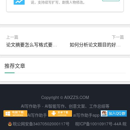
二、研究方法的描述
说，支持续写扩写、剧情人物修改。
在论文开题报告中，对研究方法的描述应详细、清晰、有
条理。描述的内容包括研究方法的基本原理、操作步骤、
数据处理和分析方法等。以下是一个研究方法的描述示
上一篇
下一篇
例：
论文摘要怎么写格式要求有哪些
如何分析论文题目的好坏 什么样的论文题目是好的
研究方法：调查法
1. 原理：调查法是通过搜集研究对象的现实状况或历史状
推荐文章
况的材料，以了解和研究对象的特性、规律和问题。
2. 操作步骤：
（1）确定调查目的和对象，制定调查计划和提纲；
Copyright © AIXZZS.COM
AI写作助手 - AI智能写作、创意文案、工作总结等
（2）设计调查工具，如问卷、访谈表等；
Ai写作助手
ai写作助手app
（3）实施调查，采用书面、口头或其他形式进行；
皖公网安备34070502000117号
皖ICP备10010917号-44A 皖