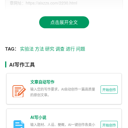
究两大类。定性研究主要通过文字、图片、音频和视频等
章网址：https://aixzzs.com/2230.html
形式来揭示事物的本质和规律，如文献研究法、案例研究
法、访谈法等；定量研究主要通过数据和统计分析来揭示
点击展开全文
事物的数量关系和规律，如
调查
法、
实验法
、问卷法等。
在选择研究方法时，应注意以下几点：
1. 方法与研究问题的匹配性：选择的研究方法应能够有效
TAG：
实验法
方法
研究
调查
进行
问题
地解决研究问题，方法与问题要高度契合。
AI写作工具
2. 方法的可靠性和有效性：选择的研究方法应在过去的研
究中表现出良好的可靠性和有效性。
文章自动写作
3. 方法的先进性：选择的研究方法应在一定程度上体现学
输入您的写作要求，AI自动创作一篇高质量
开始创作
的原创文章。
术界的先进水平，有助于提升研究的创新性。
4. 方法的可行性：在实际操作中，研究方法应在时间和经
费等资源的限制下可行。
AI写小说
输入题材、人设、梗概，AI一键创作各类小
开始创作