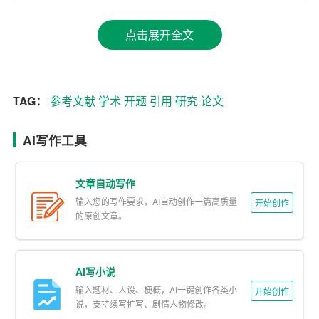
论文开题：引用格式和数量相对较宽松。由于开题报告主
点击展开全文
要是对研究方向和计划的描述，所以引用文献的数量通常
较少，有时甚至只有几篇关键文献。引用格式可以根据学
校或导师的要求来确定，但一般建议使用学术规范的引用
TAG：
参考文献
学术
开题
引用
研究
论文
格式。
论文正文：引用格式和数量有较为严格的要求。正文中的
AI写作工具
参考文献数量通常较多，有时甚至可以达到几十篇。引用
格式必须遵循学术规范，如APA、MLA、Chicago等，以
文章自动写作
确保论文的质量和学术规范性。
输入您的写作要求，AI自动创作一篇高质量
开始创作
的原创文章。
3. 更新和修改：
论文开题：在撰写开题报告时，你可能会在研究过程中不
AI写小说
断更新和修改你的计划。因此，开题报告的参考文献可能
输入题材、人设、梗概，AI一键创作各类小
开始创作
不会完全出现在最终的论文正文中。
说，支持续写扩写、剧情人物修改。