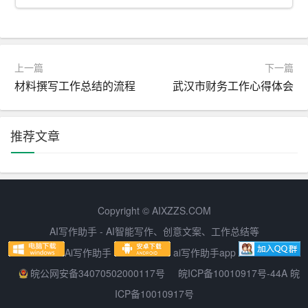
论文正文：在完成论文正文时，你需要对引用的文献进行
严格的筛选和整理。正文中的参考文献通常是经过仔细筛
选和验证的，以确保论文的准确性和可信度。
上一篇
下一篇
综上所述，论文开题和论文正文的参考文献在内容和目
材料撰写工作总结的流程
武汉市财务工作心得体会
的、引用格式和数量、更新和修改等方面存在差异。在撰
写论文时，要根据不同阶段和研究需求合理使用参考文
推荐文章
献，以提高论文的质量和学术价值。
Copyright © AIXZZS.COM
AI写作助手 - AI智能写作、创意文案、工作总结等
Ai写作助手
ai写作助手app
皖公网安备34070502000117号
皖ICP备10010917号-44A 皖
ICP备10010917号