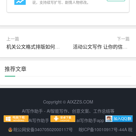
说，支持续写扩写、剧情人物修改。
– CAD/CAM集成技术在模具设计中的应用
– 基于CAE的机械系统动态分析与仿真
6. 电子信息技术：
上一篇
下一篇
机关公文格式排版如何制作规范的文件
活动公文写作 让你的信息更加清晰和流畅
– 嵌入式系统在机电一体化中的应用
– 微控制器编程与接口技术研究
推荐文章
– 无线通信技术在智能家居中的应用
7. 能源管理与环保技术：
Copyright © AIXZZS.COM
– 节能型机电设备的设计与优化
AI写作助手 - AI智能写作、创意文案、工作总结等
– 太阳能热水器的自动控制技术研究
Ai写作助手
ai写作助手app
皖公网安备34070502000117号
皖ICP备10010917号-44A 皖
– 工业废气处理设备的设计与性能分析