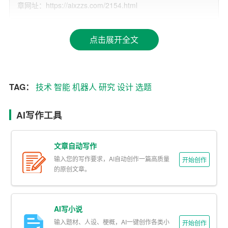
– 基于PLC的智能控制系统设计与实践
章网址：https://aixzzs.com/2154.html
3. 传感与检测技术：
点击展开全文
– 无线传感网络在智能制造中的应用
– 新型传感器的设计与应用研究
TAG：
技术
智能
机器人
研究
设计
选题
– 机器视觉在物体检测技术中的应用
4. 驱动与执行技术：
AI写作工具
– 电机驱动控制系统的设计与仿真
文章自动写作
– 执行器在精密定位中的应用研究
输入您的写作要求，AI自动创作一篇高质量
开始创作
的原创文章。
– 高效节能的驱动技术研究
5. CAD/CAM/CAE技术：
AI写小说
输入题材、人设、梗概，AI一键创作各类小
开始创作
– 基于CAD的机械结构优化设计