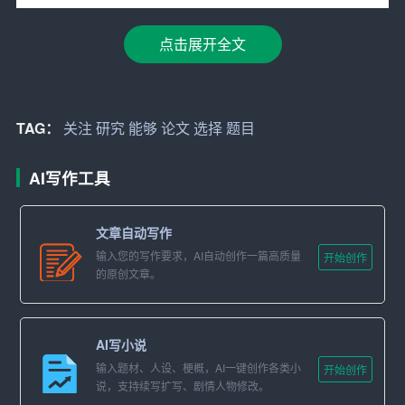
选择一个与自身兴趣紧密相关的题目，能够使您在论文写
点击展开全文
作过程中保持积极的心态和较高的热情。同时，结合自身
专业特长，能够使您在研究过程中更加得心应手，从而提
高论文的质量。例如，如果您对人工智能感兴趣，并且在
这一领域有一定的实践经验，那么可以选择人工智能相关
TAG：
关注
研究
能够
论文
选择
题目
的题目进行研究。
AI写作工具
三、深入挖掘现有研究成果的不足
在选择题目时，可以查阅相关领域的现有研究成果，了解
文章自动写作
前人已经取得了哪些成果，还存在哪些不足。在此基础
输入您的写作要求，AI自动创作一篇高质量
开始创作
的原创文章。
上，选择一个能够填补这些不足的题目，能够使您的论文
更有创新性。例如，如果您发现现有研究在某一领域存在
争议，可以深入研究这一争议，尝试给出自己的观点。
AI写小说
四、结合新兴技术和方法
输入题材、人设、梗概，AI一键创作各类小
开始创作
说，支持续写扩写、剧情人物修改。