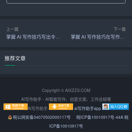
在选择题目时，可以关注新兴技术和方法在某一领域的应
用。通过对新兴技术和方法的研究，不仅能够提高论文的
创新性，还能够为实际应用提供有益的参考。例如，您可
以研究大数据分析在某一行业中的应用，或者研究某一新
上一篇
下一篇
型材料在某一领域的应用等。
掌握 AI 写作技巧写出令人难忘的优秀作品
掌握 AI 写作技巧在写作世界中自由驰骋
五、注重跨学科交叉研究
推荐文章
跨学科交叉研究是当前学术研究的重要趋势，通过对不同
学科的交叉研究，可以产生新的理论体系和方法论。因
此，在选择题目时，可以考虑将两个或多个学科进行交叉
研究，从而提高论文的创新性。例如，您可以将生物学与
Copyright © AIXZZS.COM
计算机科学进行交叉研究，探讨生物信息学的发展前景。
AI写作助手 - AI智能写作、创意文案、工作总结等
总之，选择一个有创新的毕业论文题目，需要关注时代潮
Ai写作助手
ai写作助手app
流、结合自身兴趣和专业特长、挖掘现有研究成果的不
皖公网安备34070502000117号
皖ICP备10010917号-44A 皖
足、结合新兴技术和方法以及注重跨学科交叉研究。在选
ICP备10010917号
题过程中，您可以从多个角度进行思考，从而找到一个具