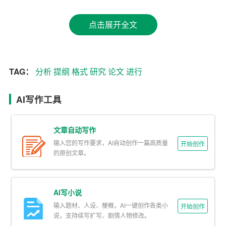
3. 研究方法
点击展开全文
（简述研究过程中采用的方法和技术）
三、文献综述
TAG：
分析
提纲
格式
研究
论文
进行
（对相关领域的研究进行梳理和
分析
，为自己的研究提供
理论依据）
AI写作工具
1. 国内外研究现状
文章自动写作
（介绍国内外学者在研究主题上的主要观点和成果）
输入您的写作要求，AI自动创作一篇高质量
开始创作
的原创文章。
2. 存在问题及启示
（分析现有研究存在的问题，为自己的研究提供切入点）
AI写小说
输入题材、人设、梗概，AI一键创作各类小
四、研究内容与方法
开始创作
说，支持续写扩写、剧情人物修改。