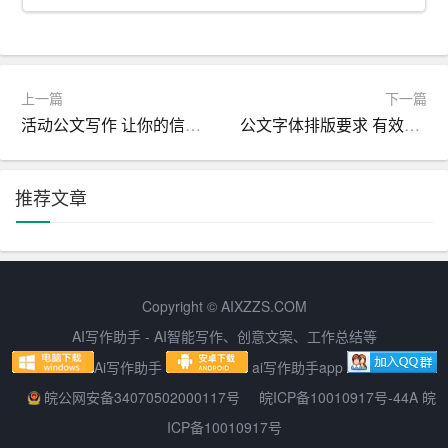
（详细阐述研究过程中的具体内容、步骤和所采用的技术
手段）
1. 研究对象与范围
上一篇
下一篇
（明确研究对象的特点、研究范围和限制条件）
活动公文写作 让你的信息更加清晰和流畅
公文字体排版要求 有效表达信息的关键
2. 研究步骤
推荐文章
（分阶段描述研究过程，包括数据收集、分析和处理等）
3. 技术路线
（阐述研究过程中采用的技术路线和关键环节）
Copyright © AIXZZS.COM
AI写作助手 - AI智能写作、创意文案、工作总结等
五、结果与分析
Ai写作助手
ai写作助手app
（展示研究过程中得到的主要数据、结果和发现）
皖公网安备34070502000117号
皖ICP备10010917号-44A 皖
ICP备10010917号
1. 数据分析