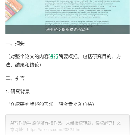
一、摘要
（对整个论文的内容
进行
简要概括，包括研究目的、方
法、结果和结论）
二、引言
1. 研究背景
（介绍研究领域的现状、研究意义和价值）
2. 研究目的
AI写作助手 原创著作权作品，未经授权转载，侵权必究！文
章网址：https://aixzzs.com/2082.html
（明确研究的目标和意义）