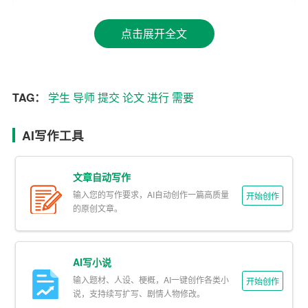
到论文内容和结构达到较为成熟的状态。
点击展开全文
4. 论文查重和定稿：在提交论文之前，大多数高校都会要
求学生对论文进行查重，以确保论文的原创性。查重通过
后，学生需要根据查重结果和导师的建议进行最后的修
改，形成定稿。
TAG：
学生
导师
提交
论文
进行
需要
5. 提交论文：论文的最终提交日期一般由学校或学院确
AI写作工具
定，通常在毕业前夕，比如5月底或6月初。学生需要按照
学校的要求提交纸质版和电子版论文，并办理相关的毕业
文章自动写作
手续。
输入您的写作要求，AI自动创作一篇高质量
开始创作
的原创文章。
需要注意的是，具体的提交时间和流程学生需要关注所在
高校的官方通知或者咨询所在学院的教务办公室。同时，
由于疫情等不可抗力因素的影响，论文提交的时间和方式
AI写小说
可能会有所调整，因此，保持与学校的沟通是非常重要
输入题材、人设、梗概，AI一键创作各类小
开始创作
的。
说，支持续写扩写、剧情人物修改。