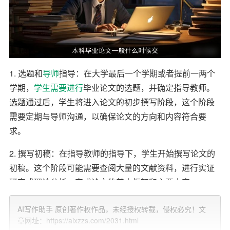
1. 选题和
导师
指导：在大学最后一个学期或者提前一两个
学期，
学生
需要
进行
毕业论文的选题，并确定指导教师。
选题通过后，学生将进入论文的初步撰写阶段，这个阶段
需要定期与导师沟通，以确保论文的方向和内容符合要
求。
2. 撰写初稿：在指导教师的指导下，学生开始撰写论文的
初稿。这个阶段可能需要查阅大量的文献资料，进行实证
研究或理论分析，完成论文的基本框架和主要内容。
3. 修改和完善：初稿完成后，学生需要根据导师和同学的
AI写作助手 原创著作权作品，未经授权转载，侵权必究！文
建议进行修改和完善。这个阶段可能需要几轮的修改，直
章网址：https://aixzzs.com/2031.html