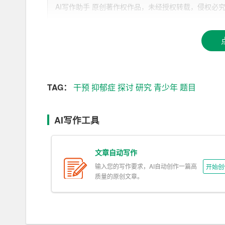
6. \”学业压力与青少年抑郁症的关联性分析\”
AI写作助手 原创著作权作品，未经授权转载，侵权必究！文章网址：h
7. \”青少年抑郁症的预防与家长教育角色\”
8. \”青少年抑郁症的生物因素与心理干预\”
9. \”青少年抑郁症的认知行为疗法应用研究\”
TAG：
干预
抑郁症
探讨
研究
青少年
题目
10. \”青少年抑郁症与社会支持系统的构建\”
以上是关于青少年抑郁症的议论文
题目
，您可以根
AI写作工具
希望这些题目能够为您提供一些启示和帮助。
文章自动写作
输入您的写作要求，AI自动创作一篇高
开始创
质量的原创文章。