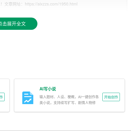
ttps://aixzzs.com/1950.html
点击展开全文
据自己的兴趣和研究方向选择其中一个进行深入研究和撰写。
AI写小说
输入题材、人设、梗概，AI一键创作各
作
开始创作
类小说，支持续写扩写、剧情人物修
改。