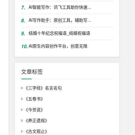
7.
AI智能写作：讯飞工具助你快速...
8.
AI写作助手：原创工具，辅助写...
9.
结婚十年纪念祝福语_结婚祝福语
10.
AI原生内容创作平台，创意无限
文章标签
《三字经》名言名句
《五卷书》
《今世说》
《养正遗规》
《古文观止》