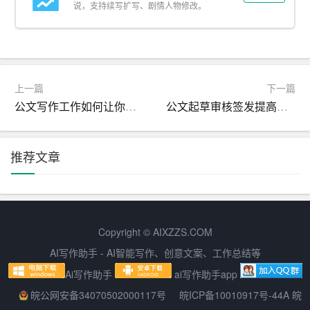
制战斗机的发展可能导致军备竞赛的加剧，需要国际社会
说，支持续写扩写、剧情人物修改。
共同加以约束。
在我国，人工智能技术的发展也取得了举世瞩目的成果。
我国政府高度重视人工智能产业，大力支持科研机构和企
上一篇
下一篇
业进行相关技术的研究和开发。我国的人工智能技术在许
公文写作工作如何让你的文件更具说服力
公文起草审核签发提高组织效率的关键流程
多领域已经走在了世界前列。在未来，我们应当积极参与
国际竞争，推动人工智能技术在军事领域的应用，为国家
的发展和安全作出贡献。
推荐文章
总之，美国空军进行的AI控制战斗机试飞，标志着人工智
能技术在军事领域的应用迈出了重要的一步。AI控制战斗
机的发展既有巨大的潜力，也面临着诸多挑战。我国应当
Copyright © AIXZZS.COM
抓住这一历史机遇，积极参与国际竞争，推动人工智能技
AI写作助手 - AI智能写作、创意文案、工作总结等
术在军事领域的应用，为国家的繁荣和安全作出更大的贡
Ai写作助手
ai写作助手app
献。
皖公网安备34070502000117号
皖ICP备10010917号-44A 皖