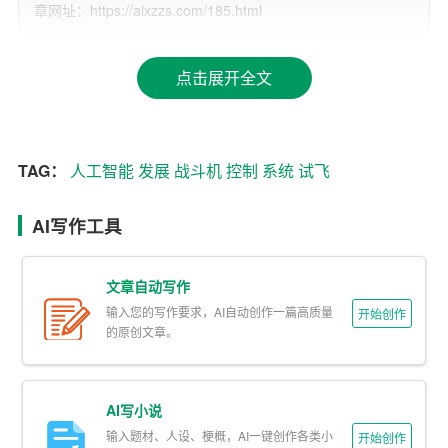
章网址：https://aixzzs.com/185.html
系列复杂动作，包括起飞、空中悬停、转向、俯冲、爬升
等。这些动作的完成质量相当高，展示出了AI系统出色的
点击展开全文
控制能力和对战机的精准理解。美国空军部长在体验过程
中，对AI系统的表现赞不绝口，认为这标志着人工智能技
术在军事领域的应用已经取得了重大突破。
TAG：
人工智能
发展
战斗机
控制
系统
试飞
这次试飞的成功，意味着AI控制战斗机在理论上已经具备
了实战的可能。未来，AI控制战斗机有望在战场上发挥重
AI写作工具
要作用。首先，AI战斗机可以实现24小时不间断的空中巡
逻，提高空域监控能力。其次，AI战斗机可以实现快速反
文章自动写作
应，对于敌方目标的打击更加精确及时。最后，AI战斗机
输入您的写作要求，AI自动创作一篇高质量
开始创作
可以大大减少飞行员的风险，避免人员伤亡。
的原创文章。
然而，AI控制战斗机也引发了一系列的伦理和道德问题。
一方面，AI系统在战斗中的决策是否能够符合人类的道德
AI写小说
和法律标准，这是一个亟待解决的问题。另一方面，AI控
输入题材、人设、梗概，AI一键创作各类小
开始创作