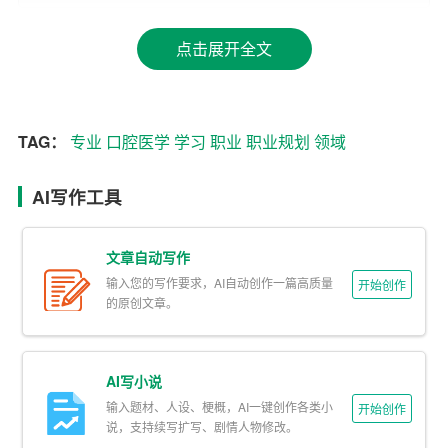
我性格开朗，善于与人沟通，具有较强的责任心和同理
点击展开全文
心。这些特质使我在与患者交流时能够更加耐心细致，能
够有效缓解患者的紧张情绪。同时，我做事认真负责，注
重细节，这在口腔医学领域尤为重要。
TAG：
专业
口腔医学
学习
职业
职业规划
领域
2. 兴趣爱好
AI写作工具
我对医学尤其是口腔医学有着浓厚的兴趣。从小我就喜欢
观察和了解人体的结构，特别是牙齿的构造和功能。此
文章自动写作
外，我还喜欢阅读医学相关的书籍和期刊，积极参加各类
输入您的写作要求，AI自动创作一篇高质量
开始创作
医学讲座和实践活动。
的原创文章。
3. 优势与劣势
AI写小说
我的优势在于良好的沟通能力和较强的动手能力。在多次
输入题材、人设、梗概，AI一键创作各类小
实验和实习中，我展现出了较高的操作技能和应变能力。
开始创作
说，支持续写扩写、剧情人物修改。
然而，我也存在一些劣势，如在面对复杂病例时有时会显