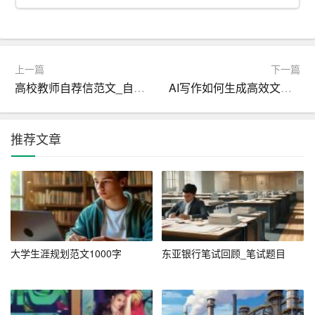
得经验不足，处理问题时偶尔会过于谨慎。
二、职业目标
上一篇
下一篇
明确职业目标是职业规划的核心。根据自我认知和市场需
高校教师自荐信范文_自荐书
AI写作如何生成高效文案？
求，我设定了以下短期、中期和长期目标。
1. 短期目标（1-3年）
推荐文章
– 完成学业：顺利毕业，取得口腔医学学士学位。
– 考取执业医师资格证：通过国家执业医师资格考试，获
得执业资格。
– 积累实习经验：在各级医院和诊所进行实习，积累临床
大学生涯规划范文1000字
东亚银行笔试回顾_笔试题目
经验，提升操作技能。
2. 中期目标（3-5年）