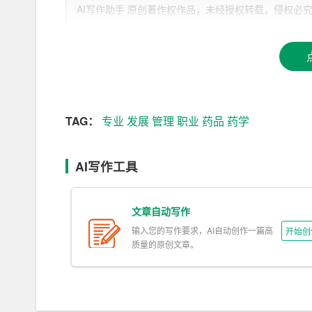
AI写作助手 原创著作权作品，未经授权转载，侵权必究！文章网址：h
我对自己性格的评估为：重情义，外向，认真负责
愿广交好友，正直，恪守原则。当初也是周围的人
业。我十分愿意遵守医学生誓词中所说的“我志愿
钻研，孜孜不倦，精益求精，全面
发展
。我决心竭
誉。救死扶伤，不辞艰辛，执著追求，为祖国医药
二、
TAG：
专业
专业
环境及评价
发展
管理
职业
药品
药学
药学
是医学学科中药学大类中的一个专业，主要研
AI写作工具
发，到生产、加工，以及最后的流通使用，所有过
药学和制药工程混淆，药学主要注重于
药品
本身的
格的药品。
文章自动写作
输入您的写作要求，AI自动创作一篇高
开始创
药学专业的就业方向十分广阔，与药品相关的各个
质量的原创文章。
销及使用部门）都需要药学专业的毕业生。具体而
单位。药学专业学生毕业后可从事一切与药物相关
管理等。