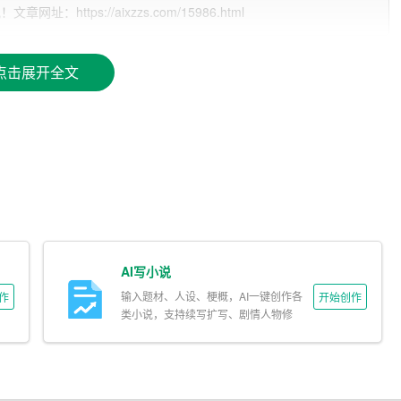
ttps://aixzzs.com/15986.html
，考虑周到，对于感兴趣的事情不知疲倦。善良，乐于助人，
觉得我这性格适合当医生，我也喜欢这个以救人为事业的职
献身医学，热爱祖国，忠于人民，恪守医德，尊师守纪，刻苦
点击展开全文
尽全力除人类之病痛，助健康之完美，维护医术的圣洁和荣
卫生事业的发展和人类身心健康奋斗终身。”
究和药物相关的学问。具体来说，从最开始的药物研究、开
程只要是和“药”相关的，都属于药学的研究范畴。人们常会将
基础研究；制药工程的重点则在于工程，侧重于制造生产出合
AI写小说
输入题材、人设、梗概，AI一键创作各
作
开始创作
领域（主要包括药品研究开发部门、生产部门、
管理
部门、营
类小说，支持续写扩写、剧情人物修
言有医院、科研院所、药厂、医药公司、国家药品管理机关等
改。
的工作，如药物研发、药品生产、药品检验、药品营销、药品