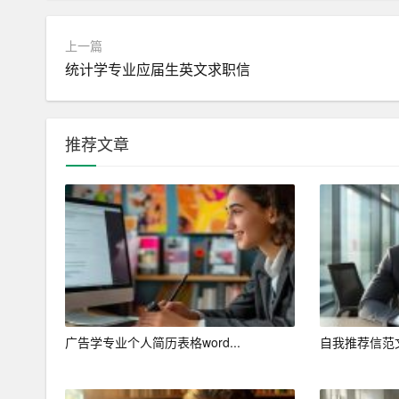
三、职业生涯条件分析
上一篇
1. 专业分析：
统计学专业应届生英文求职信
本人所学专业为药学，药学专业对药物化学、药物
与开发、药品生产与管理等方面都有涉及，基本类
推荐文章
2. 社会环境分析：
随着社会的发展和科技的进步，医药行业的需求不
行业的发展前景广阔。同时，随着人口老龄化的加
观。
3. 个人条件分析：
在校期间学习认真，做事比较认真仔细，适应性较
广告学专业个人简历表格word...
自我推荐信范
关系较好，爱好音乐、书画、舞蹈，现为学校乐队
较强的工作协调组织能力。