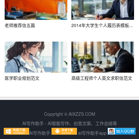
确，协作高效，能够有效应对项目运营中的各种挑战。
四、研究与分析
老师推荐信五篇
2014年大学生个人履历表模板...
市场分析：
1. 市场需求：随着人们生活水平的提高，对绿色、健康蔬
菜的需求不断增加，市场潜力巨大。
2. 竞争分析：本地虽有部分蔬菜种植户，但大多规模较
小，技术水平较低，难以满足市场需求。
医学职业规划范文
高级工程师个人英文求职信范文
3. 价格分析：本地消费水平较高，蔬菜价格相对较高，有
利于项目盈利。
技术分析：
Copyright © AIXZZS.COM
AI写作助手 - AI智能写作、创意文案、工作总结等
1. 种植技术：引进先进的蔬菜种植技术，如大棚种植、滴
灌技术、病虫害防治等。
Ai写作助手
ai写作助手app