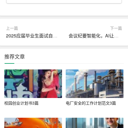
3. 财务总监：陈强，注册会计师，负责公司的财务管理和
资金运作。
三、创业团队
上一篇
下一篇
团队成员：
2025应届毕业生面试自我介绍
会议纪要智能化，AI让文档更有逻辑
1. 张伟：项目负责人，负责整体规划和运营管理。
推荐文章
2. 李明：技术负责人，负责种植技术和品质控制。
3. 王丽：市场负责人，负责市场推广和销售渠道建设。
4. 陈强：财务负责人，负责财务管理和资金运作。
5. 刘强：生产负责人，负责基地的日常生产和管理。
校园创业计划书3篇
电厂安全的工作计划范文3篇
团队优势：
团队成员均具备丰富的农业和相关领域的经验，分工明