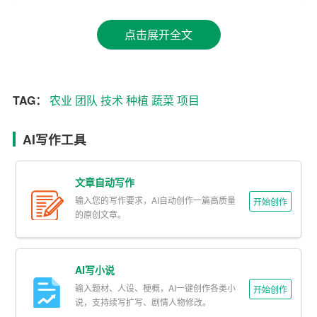
边市场的需求，带动当地农民增收致富。
点击展开全文
二、主要管理者
法定代表人：张伟
TAG：
农业
团队
技术
种植
蔬菜
项目
教育背景：农业科技大学毕业，主修园艺专业
工作经验：曾在多家大型农业企业担任技术总监，拥有丰
AI写作工具
富的蔬菜种植和管理经验。
文章自动写作
管理
团队
：
输入您的写作要求，AI自动创作一篇高质量
开始创作
的原创文章。
1. 技术总监：李明，农业技术推广硕士，擅长蔬菜种植技
术和病虫害防治。
2. 市场总监：王丽，市场营销专业毕业，具备丰富的市场
AI写小说
推广和销售经验。
输入题材、人设、梗概，AI一键创作各类小
开始创作
说，支持续写扩写、剧情人物修改。