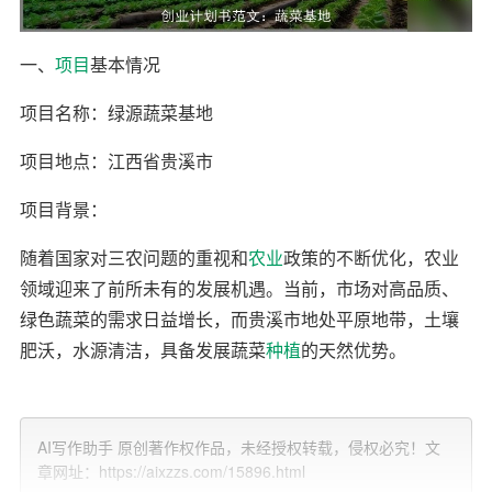
一、
项目
基本情况
项目名称：绿源蔬菜基地
项目地点：江西省贵溪市
项目背景：
随着国家对三农问题的重视和
农业
政策的不断优化，农业
领域迎来了前所未有的发展机遇。当前，市场对高品质、
绿色蔬菜的需求日益增长，而贵溪市地处平原地带，土壤
肥沃，水源清洁，具备发展蔬菜
种植
的天然优势。
项目目标：
通过科学管理和先进
技术
的应用，打造一个集种植、养
AI写作助手 原创著作权作品，未经授权转载，侵权必究！文
章网址：https://aixzzs.com/15896.html
殖、加工、销售于一体的现代化蔬菜基地，满足本地及周