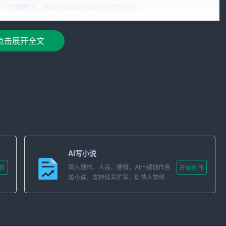
ttps://aixzzs.com/15878.html
主，打造都市中的“田园餐桌”。
导绿色生活方式。
点击展开全文
意识的增强，健康餐饮市场呈现出快速增长的趋势。越来越多的消
家庭、以及对有机食品有特定需求的群体。
但大多集中在高端市场，且产品同质化严重。绿意盎然健康餐厅将
亲民的价格策略，形成差异化竞争优势。
AI写小说
输入题材、人设、梗概，AI一键创作各
作
开始创作
类小说，支持续写扩写、剧情人物修
改。
全麦面包、鲜榨果汁等，所有食材均来自认证的有机农场。
办健康饮食讲座、设立儿童健康餐区等。