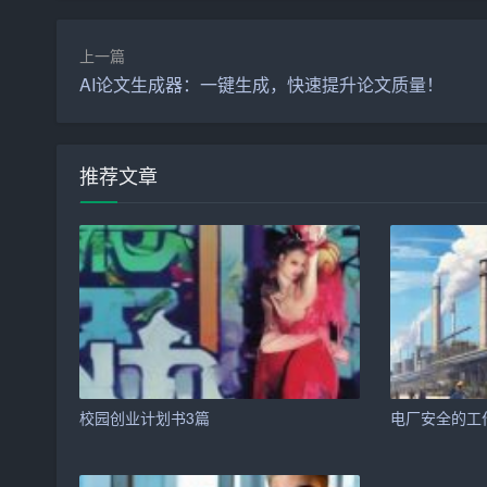
3. 质量控制：建立严格的食材采购标准和食品安
上一篇
四、营销策略
AI论文生成器：一键生成，快速提升论文质量！
1. 品牌推广：通过社交媒体、健康生活类杂志
2.
开业
促销：开业初期推出折扣优惠、会员积分活
推荐文章
3. 合作联盟：与健身房、瑜伽馆等健康相关机构
4. 口碑营销：重视顾客体验，鼓励顾客分享用餐
五、运营计划
1. 选址策略：选择位于城市中心商务区或高端住
2. 人员配置：招聘经验丰富的厨师团队、专业的
校园创业计划书3篇
电厂安全的工
3. 供应链管理：与多家有机农场建立长期合作关