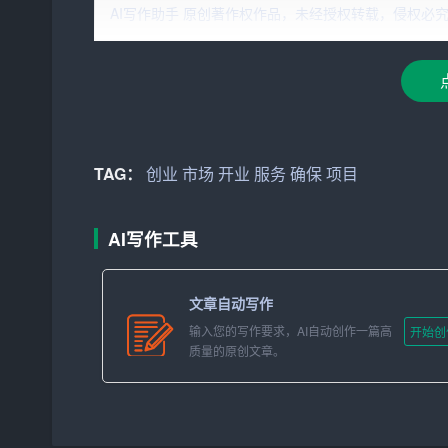
AI写作助手 原创著作权作品，未经授权转载，侵权必究！文章网址：h
项目定位：以提供绿色、健康、有机的餐饮
服务
为
项目愿景：成为城市居民首选的健康餐饮品牌，倡
二、
市场
分析
1. 行业背景：随着人们生活水平的提高和健康
TAG：
创业
市场
开业
服务
确保
项目
费者愿意为高品质、健康安全的食品支付溢价。
2. 目标市场：主要面向都市白领、健康意识强的
AI写作工具
3. 竞争分析：市场上已有部分健康餐饮品牌，
通过独特的田园风格装修、多样化的健康菜品以及
文章自动写作
输入您的写作要求，AI自动创作一篇高
开始创
三、产品与服务
质量的原创文章。
1. 产品线：包括有机蔬菜沙拉、低脂轻食套餐、
2. 特色服务：提供个性化营养搭配建议、定期举