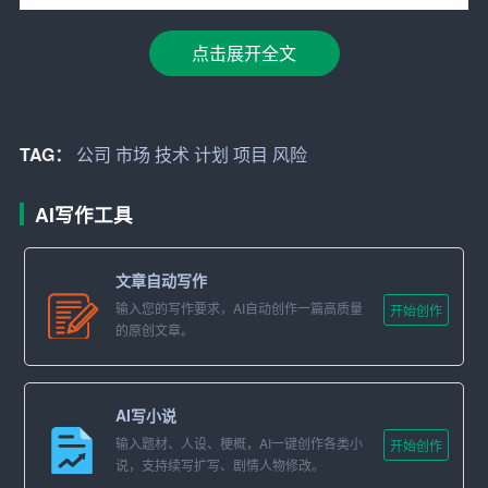
2. 公司概述
点击展开全文
– 公司背景
– 公司愿景与使命
– 组织结构
TAG：
公司
市场
技术
计划
项目
风险
3.
市场
分析
AI写作工具
– 行业分析
文章自动写作
– 目标市场
输入您的写作要求，AI自动创作一篇高质量
开始创作
的原创文章。
– 竞争分析
4. 产品与服务
AI写小说
– 产品/服务描述
输入题材、人设、梗概，AI一键创作各类小
开始创作
说，支持续写扩写、剧情人物修改。
–
技术
优势