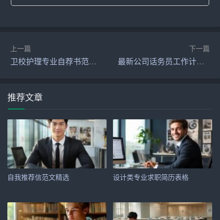
– 研发计划
5. 营销策略
上一篇
下一篇
卫校护理专业自荐书范文_自荐书
最新公司话务员工作计划范文
– 市场定位
– 推广策略
推荐文章
– 销售渠道
6. 运营计划
– 生产计划
– 供应链管理
自我推荐信范文精选
设计类专业求职简历表格
– 人力资源规划
7. 财务计划