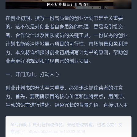
在创业初期，撰写一份高质量的创业计划书是至关重要
的。这不仅是对创业者自身思路的梳理，更是吸引投资
者、合作伙伴以及
团队
成员的关键工具。一份优秀的创业
计划书能够清晰地展示
项目
的可行性、
市场
前景和盈利潜
力。本文将详细探讨创业初期撰写计划书的原则，帮助创
业者更好地规划和呈现自己的创业项目。
一、开门见山，打动人心
创业计划书的开头至关重要，必须迅速抓住读者的注意
力。首先，要明确项目的核心价值和独特卖点，用简洁、
生动的语言进行描述。避免冗长的背景介绍，直接切入主
题，让读者一眼就能看出项目的潜力和吸引力。
AI写作助手 原创著作权作品，未经授权转载，侵权必究！文
例如，如果是一个智能家居项目，开头可以这样写：“我们
章网址：https://aixzzs.com/15833.html
的智能家居设备能够帮助用户远程控制家中电器，提高生