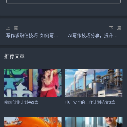
与服务优势。
4. 商业模式：阐述运营模式和盈利模式。
5. 营销策略：分析客户行为、推广方式、销售渠道和价格
上一篇
下一篇
策略。
写作求职信技巧_如何写求职信
AI写作技巧分享，提升文字流畅性方法
6. 经济效益分析：提供财务预测、财务分析和经济分析结
论。
推荐文章
7. 风险分析：描述风险、识别风险并提出规避措施。
三、内容充实，重点突出
每个部分的内容都要充实，数据要翔实可靠。但同时也要
注意突出重点，避免面面俱到却缺乏深度。例如，在市场
校园创业计划书3篇
电厂安全的工作计划范文3篇
分析部分，不仅要提供市场容量的数据，还要分析市场趋
势和竞争对手的优劣势，展示项目的市场竞争力。