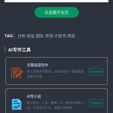
活便利性，填补了当前市场上同类产品的空白。”
点击展开全文
二、主题明确，结构合理
创业计划书的主题必须明确，围绕项目的核心目标展开。
封页设计要精美，体现项目的科技含量、市场前景和价值
TAG：
分析
创业
团队
市场
计划书
项目
主张。整个计划书的结构要合理，逻辑清晰，便于读者快
速理解和把握重点。
AI写作工具
一般来说，创业计划书应包含以下几个部分：
文章自动写作
1. 执行摘要：简要介绍项目发起人、项目简介、盈利模
输入您的写作要求，AI自动创作一篇高质量
开始创作
的原创文章。
式、资金需求和经济效益。
2. 市场
分析
：包括目标客户定位、市场容量现状、市场容
AI写小说
量预测和竞争分析。
输入题材、人设、梗概，AI一键创作各类小
开始创作
3. 产品与服务：详细描述解决方案、客户价值诉求、产品
说，支持续写扩写、剧情人物修改。