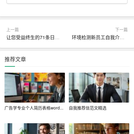
提升了自身的专业能力，还培养了良好的团队合作精神和
沟通协调能力。
三、职业素养与个人优势
上一篇
下一篇
作为一名会计人员，我深知职业道德和职业素养的重要
让您受益终生的71条日常礼仪_如何写求职信
环境检测新员工自我介绍范文
性。在工作中，我始终坚持诚信、严谨、细致的工作态
度，严格遵守财务制度和相关法律法规，确保财务数据的
推荐文章
真实性和可靠性。同时，我注重细节，善于发现和解决问
题，能够在复杂的工作环境中保持冷静和高效。
此外，我还具备较强的学习能力和适应能力。面对不断变
化的财务政策和税收法规，我能够及时学习和掌握，并将
其应用到实际工作中。在快速变化的工作环境中，我能够
迅速适应新环境和新任务，确保工作的顺利进行。
广告学专业个人简历表格word...
自我推荐信范文精选
四、对贵公司的了解与期望
贵公司作为行业内的领军企业，拥有良好的企业文化和广