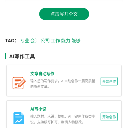
校期间，我多次获得奖学金，并在全国大学生会计技能竞
赛中荣获二等奖，这充分证明了我的专业
能力
和学习态
点击展开全文
度。
二、
工作
经验与实践能力
TAG：
专业
会计
公司
工作
能力
能够
毕业后，我曾在XX公司担任会计一职，主要负责日常账务
处理、财务报表编制、税务申报等工作。在此期间，我严
AI写作工具
格按照会计准则和公司财务制度进行操作，确保账务处理
的准确性和及时性。通过不断学习和实践，我熟练掌握了
文章自动写作
用友、金蝶等财务
软件
的使用，并具备较强的数据分析能
输入您的写作要求，AI自动创作一篇高质量
开始创作
力。
的原创文章。
在XX公司工作期间，我参与了公司年度财务审计工作，协
助审计团队完成各项审计任务，确保审计报告的准确性和
AI写小说
完整性。此外，我还负责编制月度、季度和年度财务报
输入题材、人设、梗概，AI一键创作各类小
开始创作
表，为公司管理层提供决策依据。通过这些工作，我不仅
说，支持续写扩写、剧情人物修改。