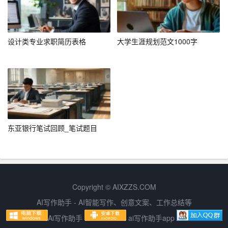
阔的发展前景。通过查阅贵公司的相关资料，我了解到贵
公司在财务管理方面有着严格的管理制度和先进的管理理
设计类专业求职简历表格
大学生涯规划范文1000字
念，这让我对贵公司充满了向往和期待。
如果我有幸加入贵公司，我将充分发挥自身的专业优势和
经验，认真履行岗位职责，努力为公司创造价值。同时，
我也希望能够通过贵公司这个平台，不断提升自身的专业
素养和综合能力，实现个人和公司的共同发展。
东亚银行笔试回顾_笔试题目
五、结语
再次感谢您阅读我的应聘信。我相信，凭借我的专业背
景、工作经验和个人能力，我能够胜任贵公司会计一职，
并为公司的发展贡献自己的力量。期待能够有机会与您进
Copyright © AIXZZS.COM
一步交流，展示我的能力和潜力。
AI写作助手 - AI智能写作、创意文案、工作总结等
附件中是我的个人简历和相关证书复印件，供您参考。如
Ai写作助手
ai写作助手app