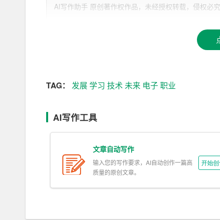
一、自我认知
AI写作助手 原创著作权作品，未经授权转载，侵权必究！文章网址：h
1. 兴趣爱好
兴趣是最好的老师。通过深入了解自己的兴趣爱好
浓厚的兴趣，喜欢动手操作各种电子设备，这让我
2. 性格特点
TAG：
发展
学习
技术
未来
电子
职业
性格决定命运。了解自己的性格特点，有助于选择
的责任心和耐心，这使我在团队合作和项目管理中
AI写作工具
3. 能力评估
文章自动写作
客观评估自己的能力，是职业规划的基础。通过在
输入您的写作要求，AI自动创作一篇高
开始创
备一定的电路设计和维修能力。此外，我还参加了
质量的原创文章。
定了基础。
二、职业目标