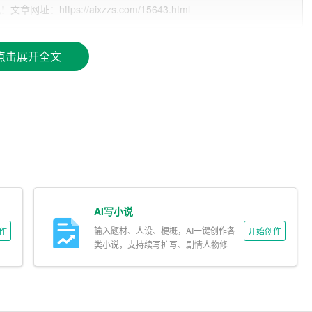
ttps://aixzzs.com/15643.html
点击展开全文
，可以更好地确定未来的职业方向。例如，我对
电子
技术
有着
在电子技术专业
学习
中表现出色。
适合自己的职业环境。我性格开朗、善于沟通，同时也有较强
能够发挥积极作用。
AI写小说
校期间的学习和实践，我掌握了扎实的电子技术基础知识，具
输入题材、人设、梗概，AI一键创作各
作
开始创作
多次技能竞赛，获得了不错的成绩，这为我未来的职业发展奠
类小说，支持续写扩写、剧情人物修
改。