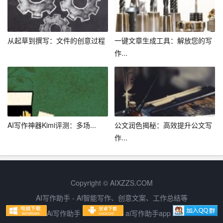
5. 审阅和修改：在完成初稿后，利用AI助手进行审阅和修
改。AI助手可以检查语法、拼写、标点等错误，并提供修
改建议，提高文章的整体质量。
从起草到撰写：文件的创意过程
一键文章生成工具：解放您的写
6. 反复打磨：在AI助手的帮助下，反复打磨文章，直至达
作...
到满意的效果。这包括调整语句顺序、优化段落结构、增
加或删除内容等。
四、AI智能写作助手的局限性
尽管AI智能写作助手在长篇总结写作中具有诸多优势，但
AI写作神器Kimi评测：多场...
公文润色揭秘：高效提升公文写
它也存在一定的局限性。例如，AI助手生成的文本可能缺
作...
乏深度和个性化，无法完全替代人类的创造力和情感表
达。因此，在利用AI助手进行写作时，写作者仍需保持独
立思考和创新能力。
Copyright © AIXZZS.COM
AI写作助手 - AI智能写作、创意文案、工作总结等
五、结语
Ai写作助手
ai写作助手app
AI智能写作助手的出现，为长篇总结写作带来了革命性的