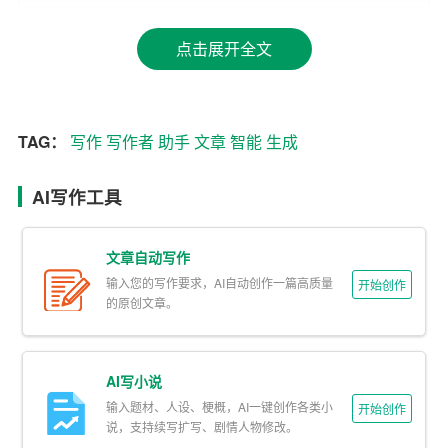
1. 快速生成文本：AI智能写作助手可以在短时间内生成大
点击展开全文
量的文本，无论是新闻报道、商业报告还是学术论文，它
都能够迅速提供初稿。
2. 减少重复劳动：在撰写长篇总结时，往往需要重复使用
TAG：
写作
写作者
助手
文章
智能
生成
某些表述或数据。AI助手可以帮助写作者自动提取和整合
这些信息，减少重复劳动。
AI写作工具
3. 提供灵感：当写作者遇到写作瓶颈时，AI助手可以提供
文章自动写作
不同的写作思路和灵感，帮助写作者突破思维局限。
输入您的写作要求，AI自动创作一篇高质量
开始创作
的原创文章。
4. 提高写作质量：AI助手能够检查语法错误、拼写错误以
及标点符号的使用，提高
文章
的整体质量。
AI写小说
5. 个性化定制：AI助手可以根据写作者的需求，定制个性
输入题材、人设、梗概，AI一键创作各类小
化的写作风格和内容，满足不同场景的写作需求。
开始创作
说，支持续写扩写、剧情人物修改。