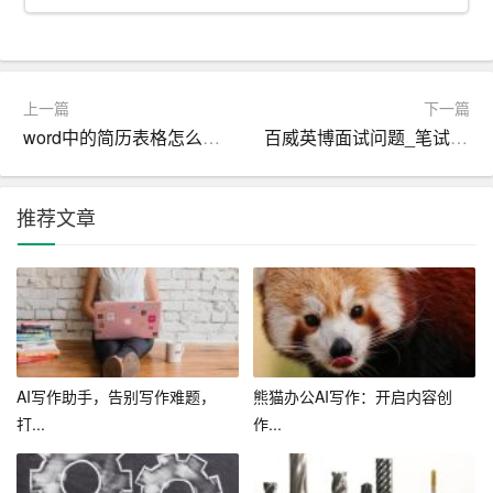
三、如何利用AI智能写作助手轻松应对长篇总结
1. 明确写作目标：在开始写作之前，首先要明确长篇总结
的目标和主题。这有助于AI助手更好地理解写作需求，生
上一篇
下一篇
成更符合要求的文本。
word中的简历表格怎么调整行距
百威英博面试问题_笔试题目
2. 收集素材：利用AI助手收集和整理相关的资料和数据。
这可以包括网络文章、书籍、研究报告等，为写作提供丰
推荐文章
富的素材。
3. 构建框架：根据写作目标，构建文章的框架。AI助手可
以帮助写作者生成大纲，梳理文章的结构，使写作过程更
加有序。
4. 撰写初稿：利用AI助手生成初稿。在AI助手提供的基础
AI写作助手，告别写作难题，
熊猫办公AI写作：开启内容创
上，写作者可以进行修改和完善，使文章更加符合自己的
打...
作...
风格和需求。