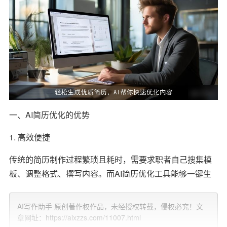
一、AI简历优化的优势
1. 高效便捷
传统的简历制作过程繁琐且耗时，需要求职者自己搜集模
板、调整格式、撰写内容。而AI简历优化工具能够一键生
成简历，大大提高了制作效率。只需输入个人信息、工作
经历、教育背景等基本资料，AI助手会在短时间内为您生
AI写作助手 原创著作权作品，未经授权转载，侵权必究！文
成一份专业的简历。
章网址：https://aixzzs.com/11007.html