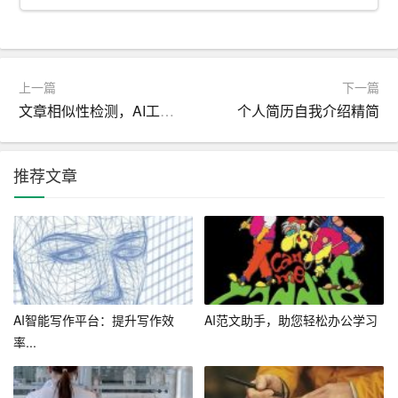
二、AI简历优化的具体应用
1. 关键词优化
在简历中，关键词的使用至关重要。AI助手会根据求职者
上一篇
下一篇
的行业特点和职位需求，对简历中的关键词进行优化，提
文章相似性检测，AI工具让你轻松搞定
个人简历自我介绍精简
高简历的搜索排名。例如，对于IT行业的求职者，AI助手
会添加诸如“编程”、“项目管理”、“
软件
开发”等关键词。
推荐文章
2. 经历提炼
在简历中，求职者往往需要从众多经历中挑选出最具代表
性的部分。AI助手能够帮助求职者分析个人经历，提炼出
关键信息，以突出个人优势。例如，将实习经历中的项目
成果、工作业绩等亮点进行突出展示。
AI智能写作平台：提升写作效
AI范文助手，助您轻松办公学习
率...
3. 结构优化
简历的结构直接影响招聘者的阅读体验。AI助手会根据简