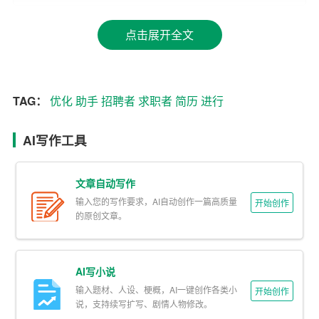
2. 个性化定制
点击展开全文
AI简历优化工具能够根据求职者的特点和行业需求，提供
个性化的简历模板和内容建议。这使得简历更具针对性，
更容易获得招聘者的青睐。
TAG：
优化
助手
招聘者
求职者
简历
进行
3. 专业性强
AI写作工具
AI助手基于大量成功案例和行业规范，对简历内容
进行
优
化。这使得生成的简历在格式、用词、排版等方面都符合
文章自动写作
专业标准，展现出求职者的专业素养。
输入您的写作要求，AI自动创作一篇高质量
开始创作
的原创文章。
4. 实时反馈与调整
在简历制作过程中，AI助手会实时提供反馈，指出简历中
AI写小说
的不足之处，并给出改进建议。求职者可以根据这些建议
输入题材、人设、梗概，AI一键创作各类小
进行快速调整，使简历更加完善。
开始创作
说，支持续写扩写、剧情人物修改。