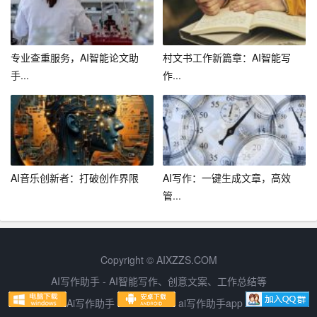
历内容，对结构进行调整，使其更加清晰、有序。例如，
将教育背景、工作经历等部分按照时间顺序排列，便于招
聘者快速了解求职者的成长轨迹。
专业查重服务，AI智能论文助
村文书工作新篇章：AI智能写
手...
作...
4. 语言润色
在简历中，语言的运用至关重要。AI助手会根据简历内
容，对语言进行润色，使其更加流畅、专业。例如，将“参
与项目”修改为“主导项目”，以体现求职者的领导能力。
AI音乐创新者：打破创作界限
AI写作：一键生成文章，高效
三、总结
管...
随着AI技术的不断发展，简历优化工具为广大求职者带来
了极大的便利。通过AI助手的帮助，求职者可以轻松生成
一份优质简历，提高求职成功率。以下是本文的总结：
Copyright © AIXZZS.COM
AI写作助手 - AI智能写作、创意文案、工作总结等
1. AI简历优化工具具有高效便捷、个性化定制、专业性
Ai写作助手
ai写作助手app
强、实时反馈与调整等优势。