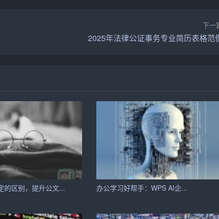
下一
2025年法律公证事务专业简历表格范
求职者来说至关重要。然而，许多求职者在制作简历时，往往
意的简历。如今，人工智能技术的出现，为求职者提供了一种
的平台上输入自己的基本信息，包括姓名、联系方式、教育背景、
在线简历、职业社交网站等渠道收集相关信息，并进行整合。
动生成简历的内容，包括工作经验、项目经历、技能特长等。
的区别，提升公文...
办公学习好帮手：WPS AI企...
目标职位，选择不同的模板和风格，人工智能会根据这些要求进行