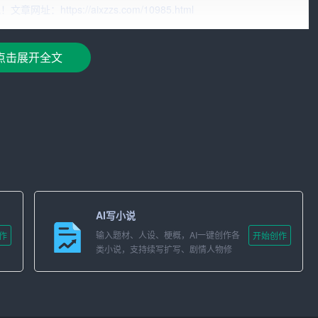
入个人
信息
、教育背景、工作经验等，而自动生成简历内容的技
ttps://aixzzs.com/10985.html
等渠道抓取信息，大大节省了时间。
错误、格式错误等问题，而自动生成技术能够确保信息的准确
点击展开全文
业、职位要求等信息，自动推荐适合的简历模板和内容布局，使简
内容自动调整布局，确保每一部分的内容都能够合理地呈现在简历
AI写小说
、颜色和大小，使简历在视觉上更加美观和谐，提升整体的专业
输入题材、人设、梗概，AI一键创作各
作
开始创作
类小说，支持续写扩写、剧情人物修
改。
化排版的文章：