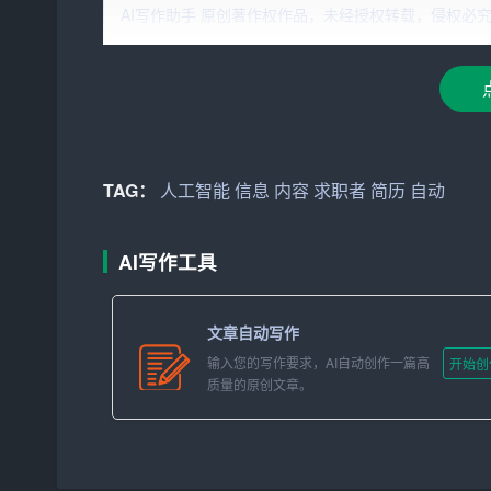
1. 节省时间：传统的简历制作需要求职者手动输
AI写作助手 原创著作权作品，未经授权转载，侵权必究！文章网址：h
术可以快速地从求职者的社交媒体、在线简历平台
2. 减少错误：人工输入信息时，很容易出现拼写
性，减少错误的发生。
3. 个性化定制：人工智能可以根据求职者的行
历更具个性化。
TAG：
人工智能
信息
内容
求职者
简历
自动
AI优化排版超省心
AI写作工具
1. 自动调整布局：人工智能技术能够根据简历
上，避免出现空白过多或者内容拥挤的情况。
文章自动写作
2. 优化视觉效果：AI可以自动选择合适的字体
输入您的写作要求，AI自动创作一篇高
开始创
质量的原创文章。
感。
以下是一篇详细的关于自动生成简历内容与AI优