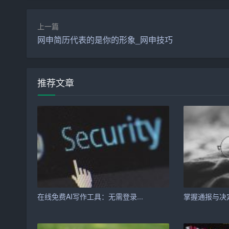
—
标题：自动生成简历内容，AI优化排版超省心
上一篇
网申简历代表的是你的形象_网申技巧
随着职场竞争的日益激烈，一份高质量的简历对于
因为缺乏经验或者时间紧张，而无法打造出令人满
全新的解决方案自动生成简历内容并优化排版。
推荐文章
一、自动生成简历内容的流程
1. 信息收集：求职者首先需要在自动生成简历
工作经验等。
2. 数据整合：平台会自动从求职者的社交媒体、
3. 内容生成：基于收集到的信息，人工智能会自
在线免费AI写作工具：无需登录...
掌握通报与决定
4. 个性化定制：求职者可以根据自己的需求和
个性化定制。