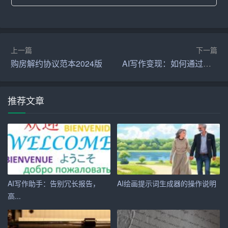
4. 云端存储
为了让用户随时随地查看和修改简历，这款神器采用了云
上一篇
下一篇
端存储技术。用户只需登录账号，即可在电脑、手机等设
购房解约协议范本2024版
AI写作变现：如何通过写作生成器赚取收入
备上查看和编辑简历。此外，系统还会自动保存用户的操
作记录，避免因意外情况导致的数据丢失。
推荐文章
三、如何使用简历生成神器
1. 注册登录
首先，用户需要在官网注册一个账号，并登录系统。
2. 输入个人信息
AI写作助手：告别冗长报告，
AI绘画提示词生成器的操作说明
在系统中，用户需要按照提示输入个人信息，包括姓名、
高...
性别、出生日期、联系方式等。