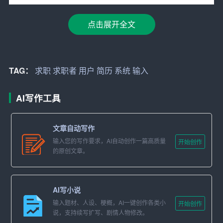
传统的简历制作过程中，排版是一项费时费力的工作。而
这款简历生成神器，通过人工智能技术，能够自动识别
用
点击展开全文
户
的
输入
内容，进行智能排版。用户只需输入个人信息、
教育背景、工作经历等，
系统
便会自动生成一份结构清
晰、布局合理的简历。
TAG：
求职
求职者
用户
简历
系统
输入
2. 丰富的模板选择
AI写作工具
为了让简历更具个性化，这款神器提供了多种模板供用户
选择。无论是简约大气、商务正式，还是创意新颖，都能
文章自动写作
满足不同用户的需求。用户还可以根据个人喜好，对模板
输入您的写作要求，AI自动创作一篇高质量
开始创作
进行自定义设置，打造独一无二的简历。
的原创文章。
3. 一键优化
AI写小说
在完成简历制作后，系统会根据用户的输入内容，进行一
输入题材、人设、梗概，AI一键创作各类小
键优化。优化内容包括：关键词提取、语法修正、逻辑梳
开始创作
说，支持续写扩写、剧情人物修改。
理等，确保简历在内容上更加精准、清晰、有说服力。