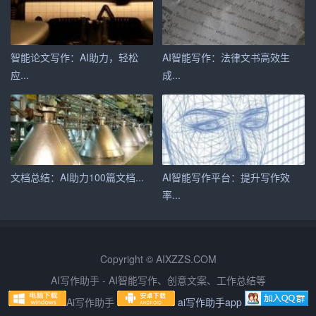
3. 输入教育背景和工作经历
接下来，用户需要输入自己的教育背景和工作经历。系统
会根据用户输入的内容，自动生成相应的模块。
智能论文写作：AI助力，轻松
AI智能写作：法律文书高效生
应...
成...
4. 选择模板
在完成基本信息输入后，用户可以根据个人喜好，选择合
适的模板。系统提供了多种模板供用户选择，用户还可以
进行自定义设置。
文档总结：AI助力100篇文档...
AI智能写作平台：提升写作效
5. 一键优化
率...
在简历制作完成后，用户可以点击“一键优化”按钮，系统会
自动对简历进行优化。
Copyright © AIXZZS.COM
6.
下载
简历
AI写作助手 - AI智能写作、创意文案、工作总结等
最后，用户可以下载生成的简历，导出为PDF或Word格
Ai写作助手
ai写作助手app