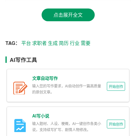
使得求职者的简历更具针对性，提高了获得面试机会的概
点击展开全文
率。
3. 专业性强：简历AI生成平台汇集了众多
行业
专家和设计
师的智慧，生成的简历在排版、设计、内容等方面更具专
TAG：
平台
求职者
生成
简历
行业
需要
业性。这有助于提升求职者在招聘者心中的形象，增加求
职成功率。
AI写作工具
4. 持续优化：简历AI生成平台可以根据求职者的反馈和市
场需求，不断优化算法和模板，确保生成的简历始终符合
文章自动写作
时代潮流和招聘需求。
输入您的写作要求，AI自动创作一篇高质量
开始创作
的原创文章。
二、如何利用简历AI生成平台
1. 注册账号：求职者首先需要在简历AI生成平台上注册账
AI写小说
号，填写个人信息，包括姓名、性别、年龄、学历、联系
输入题材、人设、梗概，AI一键创作各类小
开始创作
方式等。
说，支持续写扩写、剧情人物修改。