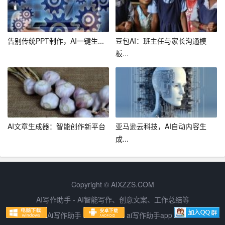
虽然简历AI生成平台具有诸多优势，但同时也存在一定的
局限性。以下是几点需要注意的地方：
告别传统PPT制作，AI一键生...
豆包AI：班主任与家长沟通模
1. 个性化不足：虽然简历AI生成平台可以根据个人经历和
板...
技能生成简历，但相较于人工定制，其个性化程度仍有不
足。求职者在使用时，还需根据自身特点进行适当调整。
2. 行业适应性：简历AI生成平台可能无法完全适应所有行
业的需求。对于某些特殊行业，求职者可能需要根据行业
AI文章生成器：智能创作新平台
亚马逊云科技，AI自动内容生
特点，对生成的简历进行修改。
成...
3. 依赖度较高：求职者过度依赖简历AI生成平台，可能导
致自身简历撰写能力的退化。因此，在使用过程中，求职
者还需不断学习和提升自己的简历撰写能力。
Copyright © AIXZZS.COM
AI写作助手 - AI智能写作、创意文案、工作总结等
四、结语
Ai写作助手
ai写作助手app
简历AI生成平台为求职者提供了全新的简历制作方式，帮