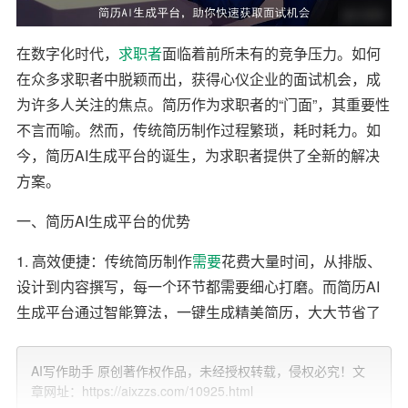
在数字化时代，
求职者
面临着前所未有的竞争压力。如何
在众多求职者中脱颖而出，获得心仪企业的面试机会，成
为许多人关注的焦点。简历作为求职者的“门面”，其重要性
不言而喻。然而，传统简历制作过程繁琐，耗时耗力。如
今，简历AI生成平台的诞生，为求职者提供了全新的解决
方案。
一、简历AI生成平台的优势
1. 高效便捷：传统简历制作
需要
花费大量时间，从排版、
设计到内容撰写，每一个环节都需要细心打磨。而简历AI
生成平台通过智能算法，一键生成精美简历，大大节省了
求职者的时间成本。
AI写作助手 原创著作权作品，未经授权转载，侵权必究！文
2. 个性化定制：简历AI生成平台可以根据求职者的个人经
章网址：https://aixzzs.com/10925.html
历、技能和求职意向，自动生成符合企业要求的简历。这