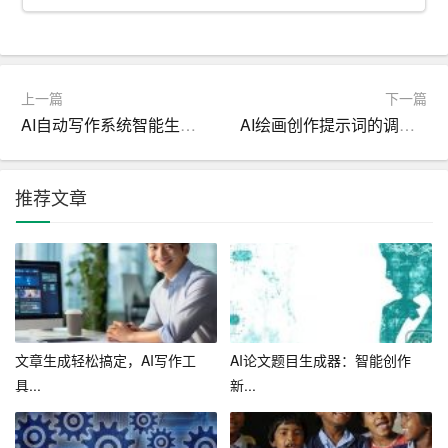
2. 上传简历：求职者需要上传自己的简历，包括工作经
历、项目经验、教育背景等。这些信息将作为AI生成简历
的基础。
上一篇
下一篇
3. 选择模板：简历AI生成平台提供了多种模板供求职者选
AI自动写作系统智能生成，省时省力，提升创作效率
AI绘画创作提示词的调整与优化策略
择。求职者可以根据自己的喜好和行业特点，选择合适的
模板。
推荐文章
4. 填写内容：在AI生成简历的基础上，求职者可以进一步
补充和修改简历内容，使其更加完善。
5. 预览简历：在完成简历制作后，求职者可以预览简历效
果。如果满意，可以直接导出PDF或Word格式的简历。
文章生成轻松搞定，AI写作工
AI论文题目生成器：智能创作
6. 投递简历：求职者可以将生成的简历投递到心仪的企业
具...
新...
或职位，等待面试通知。
三、简历AI生成平台的局限性