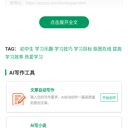
多、更深的知识。正如爱因斯坦所说：“时间是最宝贵的财
章网址：https://aixzzs.com/0umlugqs.html
富。”因此，提高学习效率是我们每个初中生都应该追求的
目标。
点击展开全文
二、如何提升学习效率
接下来，我将分享几个提高学习效率的小技巧：
TAG：
初中生
学习乐趣
学习技巧
学习目标
抠图在线
提高
1. 制定学习计划：合理规划每天的学习时间，明确每个时
学习效率
热爱学习
间段要完成的学习任务。可以使用番茄工作法，每25分钟
学习后休息5分钟，这样可以保持高度的注意力集中。
AI写作工具
2. 分块学习法：将大段的学习内容分割成小块，每块专注
文章自动写作
学习一个主题或概念。这样不仅易于理解，也便于记忆。
输入您的写作要求，AI自动创作一篇高质量
开始创作
的原创文章。
3. 主动提问与讨论：遇到不懂的问题不要逃避，要勇于向
老师或同学提问。通过讨论和解答问题，可以加深理解，
巩固知识。
AI写小说