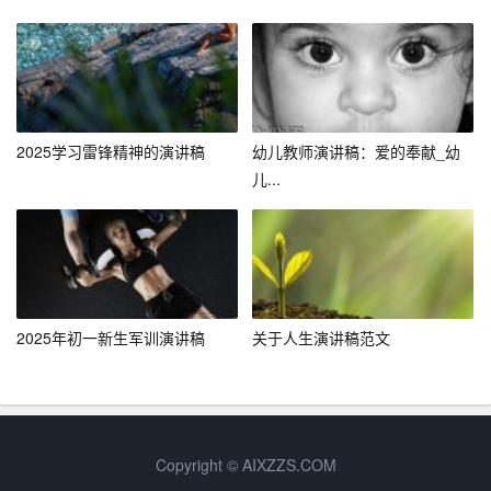
3. 培养毅力与耐心：学习过程中难免会遇到困难和挫折，
但正是这些挑战锻炼了我们的毅力和耐心，使我们更加坚
韧不拔。
4. 提升综合素质：通过学习不同学科的知识，我们可以全
2025学习雷锋精神的演讲稿
幼儿教师演讲稿：爱的奉献_幼
面提升自己的综合素质，包括逻辑思维、语言表达、创新
儿...
能力等。
四、将热爱转化为行动
那么，如何将热爱学习的理念转化为实际行动呢？我认为
可以从以下几个方面入手：
2025年初一新生军训演讲稿
关于人生演讲稿范文
1. 设定
学习目标
：为自己设定短期和长期的学习目标，并
为之付出努力。目标要具体、可行，并且具有挑战性。
2. 寻找
学习乐趣
：尝试将学习与兴趣相结合，比如喜欢历
Copyright © AIXZZS.COM
史的人可以读历史
小说
，喜欢科学的人可以做小实验。这