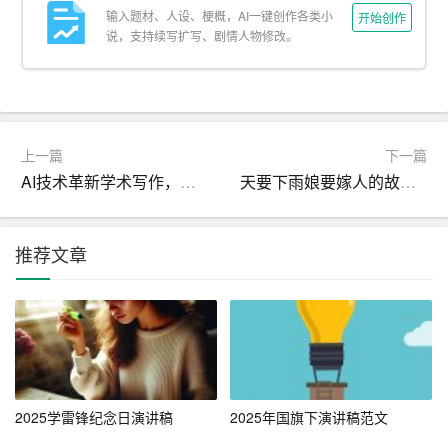
输入题材、人设、梗概，AI一键创作各类小
4. 总结与复习：学习后要及时总结所学内容，通过制作思
开始创作
说，支持续写扩写、剧情人物修改。
维导图、笔记等方式进行复习，强化记忆。
5. 利用工具与资源：现在网络资源丰富，我们可以利用搜
索引擎、在线课程、教育APP等工具辅助学习，拓宽知识
面。
上一篇
下一篇
AI技术革新学术写作，一键生成论文答辩PPT新方法
天要下雨娘要嫁人的故事_传说
三、热爱学习的重要性
提高学习效率的同时，我们也要培养对学习的热爱。热爱
推荐文章
学习不仅能激发我们的内在动力，还能使学习过程变得更
加有趣和有意义。以下几点是热爱学习带来的好处：
1. 增强自信心：通过学习新知识，解决难题，我们会在过
程中不断积累成功经验，从而提升自信心。
2. 拓宽视野：热爱学习使我们不断接触新事物，了解世界
2025学雷锋纪念日演讲稿
2025年国旗下演讲稿范文
的变化与发展，拓宽我们的视野和思维方式。